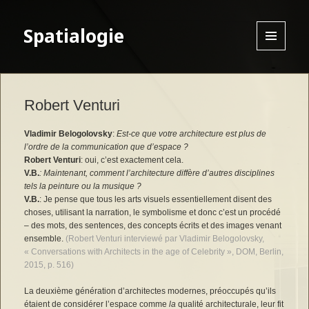
Spatialogie
MENU
AND
WIDGETS
Robert Venturi
Vladimir Belogolovsky
:
Est-ce que votre architecture est plus de
l’ordre de la communication que d’espace ?
Robert Venturi
: oui, c’est exactement cela.
V.B.
: Maintenant, comment l’architecture diffère d’autres disciplines
tels la peinture ou la musique ?
V.B.
: Je pense que tous les arts visuels essentiellement disent des
choses, utilisant la narration, le symbolisme et donc c’est un procédé
– des mots, des sentences, des concepts écrits et des images venant
ensemble.
(Robert Venturi interviewé par Vladimir Belogolovsky,
« Conversations with Architects in the age of Celebrity », DOM, Berlin,
2015, p. 516)
La deuxième génération d’architectes modernes, préoccupés qu’ils
étaient de considérer l’espace comme
la
qualité architecturale, leur fit