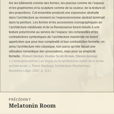
lire les bâtiments comme des formes, les piazzas comme de l’espace
et les graphismes et la sculpture comme de la couleur, de la texture et
des proportions. Cet ensemble produisit une expression abstraite
dans l’architecture au moment où l’expressionnisme abstrait dominait
dans la peinture. Les formes et les accessoires iconographiques de
l’architecture médiévale et de la Renaissance furent réduits à une
texture polychrome au service de l’espace; les complexités et les
contradictions symboliques de l’architecture maniériste ne furent
appréciées que pour leur complexité et leur contradiction formelle; on
aima I’architecture néo‑classique, non parce qu’elle faisait une
utilisation romantique des associations, mais pour sa simplicité
formelle.
(
Robert Venturi, Denise Scott-Brown, Steven Izenour,
« L’enseignement de Las Vegas ou le symbolisme oublié de la forme
architecturale », Pierre Mardaga, Architecture+Recherches,
Bruxelles-Liège, 1987, p. 113.)
Navigation
PRÉCÉDENT
de
Melatonin Room
l’article
Article
précédent :