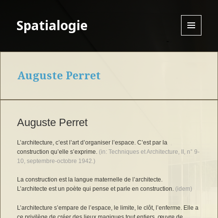
Spatialogie
MENU
AND
WIDGETS
Auguste Perret
Auguste Perret
L’architecture, c’est l’art d’organiser l’espace. C’est par la
construction qu’elle s’exprime.
(in: Techniques et Architecture, II, n° 9-
10, septembre-octobre 1942.)
La construction est la langue maternelle de l’architecte.
L’architecte est un poète qui pense et parle en construction.
(idem)
L’architecture s’empare de l’espace, le limite, le clôt, l’enferme. Elle a
ce privilège de créer des lieux magiques tout entiers, œuvre de