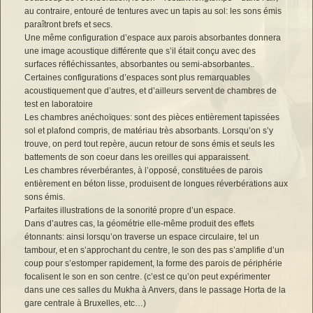
au contraire, entouré de tentures avec un tapis au sol: les sons émis
paraîtront brefs et secs.
Une même configuration d’espace aux parois absorbantes donnera
une image acoustique différente que s’il était conçu avec des
surfaces réfléchissantes, absorbantes ou semi-absorbantes..
Certaines configurations d’espaces sont plus remarquables
acoustiquement que d’autres, et d’ailleurs servent de chambres de
test en laboratoire
Les chambres anéchoïques: sont des pièces entièrement tapissées
sol et plafond compris, de matériau très absorbants. Lorsqu’on s’y
trouve, on perd tout repère, aucun retour de sons émis et seuls les
battements de son coeur dans les oreilles qui apparaissent.
Les chambres réverbérantes, à l’opposé, constituées de parois
entièrement en béton lisse, produisent de longues réverbérations aux
sons émis.
Parfaites illustrations de la sonorité propre d’un espace.
Dans d’autres cas, la géométrie elle-même produit des effets
étonnants: ainsi lorsqu’on traverse un espace circulaire, tel un
tambour, et en s’approchant du centre, le son des pas s’amplifie d’un
coup pour s’estomper rapidement, la forme des parois de périphérie
focalisent le son en son centre. (c’est ce qu’on peut expérimenter
dans une ces salles du Mukha à Anvers, dans le passage Horta de la
gare centrale à Bruxelles, etc…)