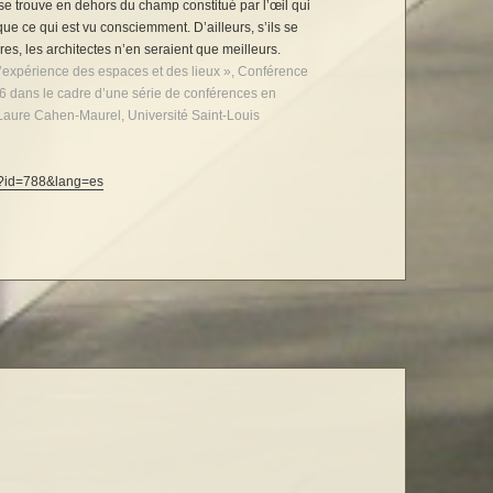
i se trouve en dehors du champ constitué par l’œil qui
ue ce qui est vu consciemment. D’ailleurs, s’ils se
s, les architectes n’en seraient que meilleurs.
 L’expérience des espaces et des lieux », Conférence
6 dans le cadre d’une série de conférences en
ar Laure Cahen-Maurel, Université Saint-Louis
hp?id=788&lang=es