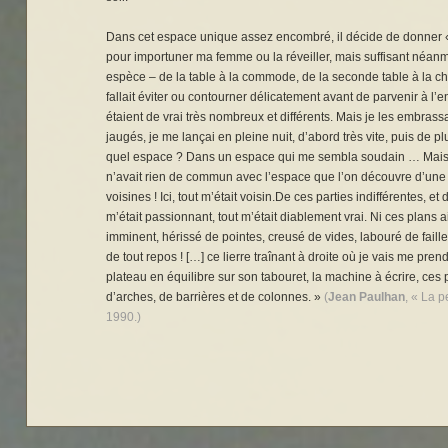
Dans cet espace unique assez encombré, il décide de donner « 
pour importuner ma femme ou la réveiller, mais suffisant néanm
espèce – de la table à la commode, de la seconde table à la ch
fallait éviter ou contourner délicatement avant de parvenir à l’
étaient de vrai très nombreux et différents. Mais je les embras
jaugés, je me lançai en pleine nuit, d’abord très vite, puis de
quel espace ? Dans un espace qui me sembla soudain … Mais non,
n’avait rien de commun avec l’espace que l’on découvre d’une f
voisines ! Ici, tout m’était voisin.De ces parties indifférentes, et
m’était passionnant, tout m’était diablement vrai. Ni ces plans a
imminent, hérissé de pointes, creusé de vides, labouré de faille
de tout repos ! […] ce lierre traînant à droite où je vais me pren
plateau en équilibre sur son tabouret, la machine à écrire, ces p
d’arches, de barrières et de colonnes. »
(
Jean Paulhan
, « La p
1990.)