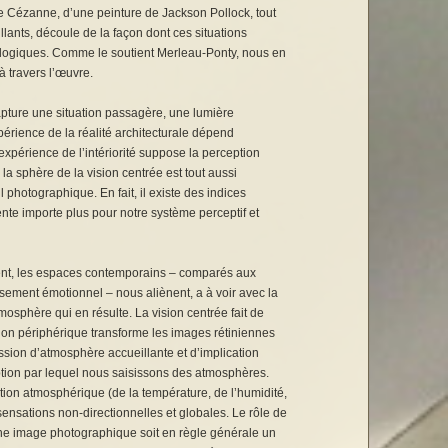
de Cézanne, d’une peinture de Jackson Pollock, tout
ants, découle de la façon dont ces situations
ologiques. Comme le soutient Merleau-Ponty, nous en
 travers l’œuvre.
capture une situation passagère, une lumière
périence de la réalité architecturale dépend
expérience de l’intériorité suppose la perception
a sphère de la vision centrée est tout aussi
 photographique. En fait, il existe des indices
ente importe plus pour notre système perceptif et
ent, les espaces contemporains – comparés aux
issement émotionnel – nous aliènent, a à voir avec la
tmosphère qui en résulte. La vision centrée fait de
ion périphérique transforme les images rétiniennes
ession d’atmosphère accueillante et d’implication
ption par lequel nous saisissons des atmosphères.
ption atmosphérique (de la température, de l’humidité,
 sensations non-directionnelles et globales. Le rôle de
’une image photographique soit en règle générale un