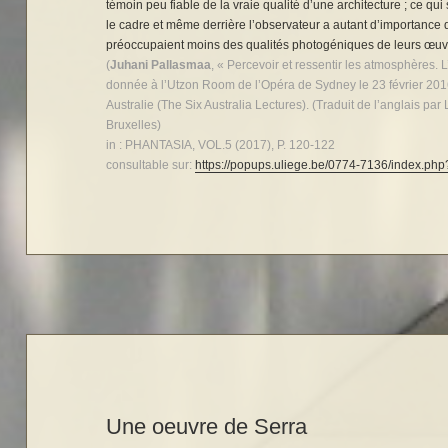
témoin peu fiable de la vraie qualité d’une architecture ; ce qu
le cadre et même derrière l’observateur a autant d’importance q
préoccupaient moins des qualités photogéniques de leurs œuvre
(
Juhani Pallasmaa
, « Percevoir et ressentir les atmosphères.
donnée à l’Utzon Room de l’Opéra de Sydney le 23 février 201
Australie (The Six Australia Lectures). (Traduit de l’anglais p
Bruxelles)
in : PHANTASIA, VOL.5 (2017), P. 120-122
consultable sur:
https://popups.uliege.be/0774-7136/index.p
Une oeuvre de Serra