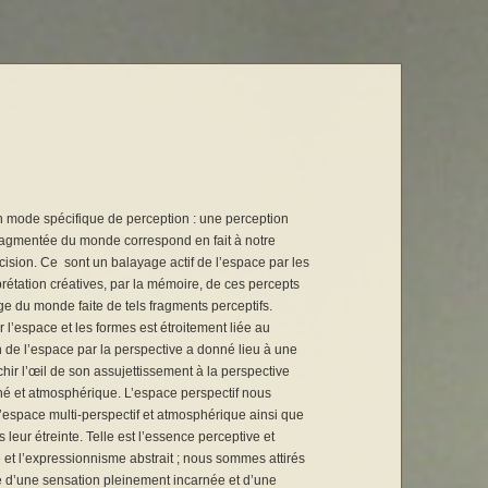
n mode spécifique de perception : une perception
fragmentée du monde correspond en fait à notre
ision. Ce sont un balayage actif de l’espace par les
prétation créatives, par la mémoire, de ces percepts
ge du monde faite de tels fragments perceptifs.
 l’espace et les formes est étroitement liée au
de l’espace par la perspective a donné lieu à une
nchir l’œil de son assujettissement à la perspective
ané et atmosphérique. L’espace perspectif nous
l’espace multi-perspectif et atmosphérique ainsi que
leur étreinte. Telle est l’essence perceptive et
et l’expressionnisme abstrait ; nous sommes attirés
me d’une sensation pleinement incarnée et d’une