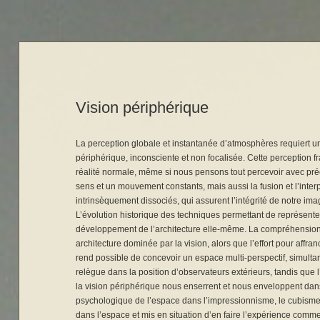
Vision périphérique
La perception globale et instantanée d’atmosphères requiert u
périphérique, inconsciente et non focalisée. Cette perception 
réalité normale, même si nous pensons tout percevoir avec préc
sens et un mouvement constants, mais aussi la fusion et l’inter
intrinsèquement dissociés, qui assurent l’intégrité de notre ima
L’évolution historique des techniques permettant de représenter
développement de l’architecture elle-même. La compréhension 
architecture dominée par la vision, alors que l’effort pour affra
rend possible de concevoir un espace multi-perspectif, simult
relègue dans la position d’observateurs extérieurs, tandis que 
la vision périphérique nous enserrent et nous enveloppent dans 
psychologique de l’espace dans l’impressionnisme, le cubisme 
dans l’espace et mis en situation d’en faire l’expérience com