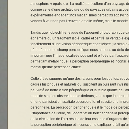
atmosphère « épaisse ». La réalité particulière d’un paysage 
comme celle d’une architecture ou de paysages urbains accueill
expérientielles engagent nos mécanismes perceptifs et psych
venons à voir non pas l’œuvre d’art elle-même, mais le monde à
Tandis que l’objectif frénétique de l’appareil photographique 
éphémère ou un fragment isolé, cadré et centré, la véritable ex
foncièrement d’une vision périphérique et anticipée ; la simple 
périphérique. Le champ perceptif que nous sentons au-delà de l
important que l’image focalisée pouvant être figée par l’appareil
permettant d’établir que la perception périphérique et inconsci
mental qu’une perception ciblée.
Cette thèse suggère qu’une des raisons pour lesquelles, souv
cadres historiques et naturels qui suscitent un puissant invest
pauvreté de notre vision périphérique et la faible qualité de l’a
nous de simples observateurs extérieurs, tandis que la percept
en une participation spatiale et corporelle, et suscite une impr
personnelle. La perception périphérique est le mode de perce
L’importance de l’ouïe, de l’odorat et du toucher dans la perce
de la circulation de l’air) résulte de leur essence d’organes de
la perception périphérique et inconsciente explique le fait qu