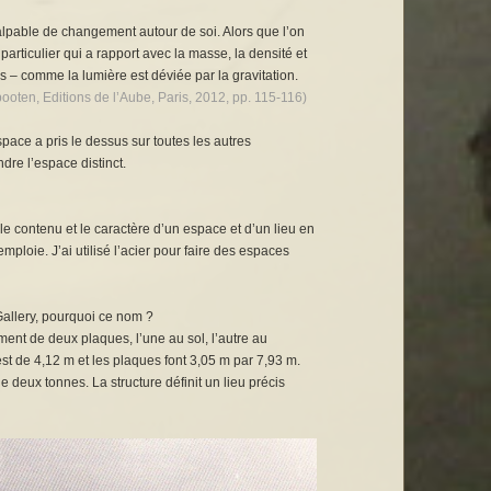
lpable de changement autour de soi. Alors que l’on
rticulier qui a rapport avec la masse, la densité et
es – comme la lumière est déviée par la gravitation.
pooten, Editions de l’Aube, Paris, 2012, pp. 115-116)
pace a pris le dessus sur toutes les autres
dre l’espace distinct.
 le contenu et le caractère d’un espace et d’un lieu en
mploie. J’ai utilisé l’acier pour faire des espaces
Gallery, pourquoi ce nom ?
ement de deux plaques, l’une au sol, l’autre au
est de 4,12 m et les plaques font 3,05 m par 7,93 m.
deux tonnes. La structure définit un lieu précis