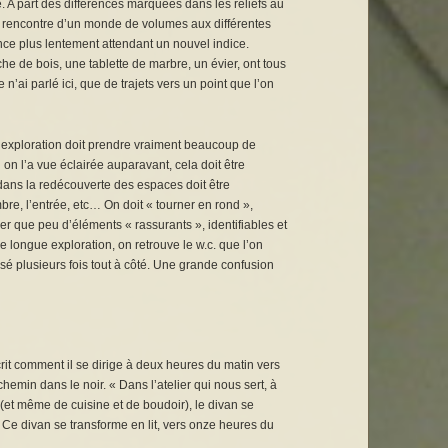
e. A part des différences marquées dans les reliefs au
la rencontre d’un monde de volumes aux différentes
ance plus lentement attendant un nouvel indice.
he de bois, une tablette de marbre, un évier, ont tous
’ai parlé ici, que de trajets vers un point que l’on
l’exploration doit prendre vraiment beaucoup de
n l’a vue éclairée auparavant, cela doit être
e dans la redécouverte des espaces doit être
mbre, l’entrée, etc… On doit « tourner en rond »,
ver que peu d’éléments « rassurants », identifiables et
e longue exploration, on retrouve le w.c. que l’on
sé plusieurs fois tout à côté. Une grande confusion
rit comment il se dirige à deux heures du matin vers
chemin dans le noir. « Dans l’atelier qui nous sert, à
et même de cuisine et de boudoir), le divan se
 Ce divan se transforme en lit, vers onze heures du