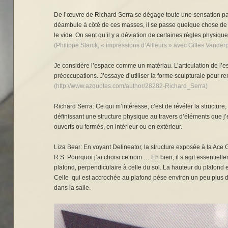
De l’œuvre de Richard Serra se dégage toute une sensation pa
déambule à côté de ces masses, il se passe quelque chose de pa
le vide. On sent qu’il y a déviation de certaines règles physiqu
(Philippe Starck, « impressions d’Ailleurs » avec Gilles Vander
Je considère l’espace comme un matériau. L’articulation de l’es
préoccupations. J’essaye d’utiliser la forme sculpturale pour ren
(http://www.azquotes.com/author/28282-Richard_Serra)
Richard Serra: Ce qui m’intéresse, c’est de révéler la structure,
définissant une structure physique au travers d’éléments que j’e
ouverts ou fermés, en intérieur ou en extérieur.
Liza Bear: En voyant Delineator, la structure exposée à la Ace 
R.S. Pourquoi j’ai choisi ce nom … Eh bien, il s’agit essentiell
plafond, perpendiculaire à celle du sol. La hauteur du plafond 
Celle qui est accrochée au plafond pèse environ un peu plus de 
dans la salle.