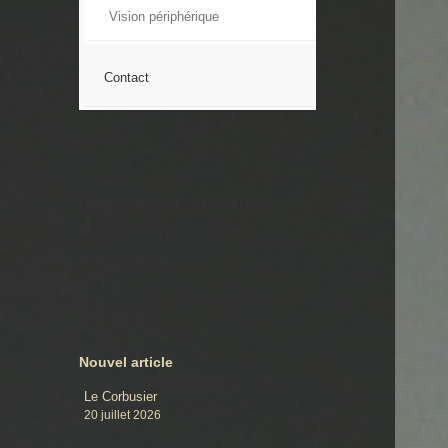
Vision périphérique
Contact
[wpb_menu_accordion
menu="Spatialogie"
icon="++"]
Nouvel article
Le Corbusier
20 juillet 2026