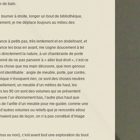
le de bain.
, tourner à droite, longer un bout de bibliothèque,
ellement, je me déplace toujours au milieu des
nce à petits pas, très lentement et en dodelinant, et
avance les bras en avant, me cogne doucement à tel
s directement la nature, à un chambranle de porte
né de ne pas parvenir à « aller tout droit », c’est ce
’autres chose que ma main découvre, que mon genoux
nt identifiable : angle de meuble, porte, par contre,
thèque n’évoquent rien, ce sont des choses neutres
suellement, un meuble d’un mètres de haut, les
rs les 90 cm sont des volumes qui se présentent
ouve l’un étonnement bas, l’autre plus haut que
ers de l’arête d’un meuble pour me guider, comme une
 d’autres volumes ou reliefs que je rencontre et/oui
rvaient pas de leçon, on n’a pas constitué d’image
nus ou non), c’est avant tout une exploration du bout