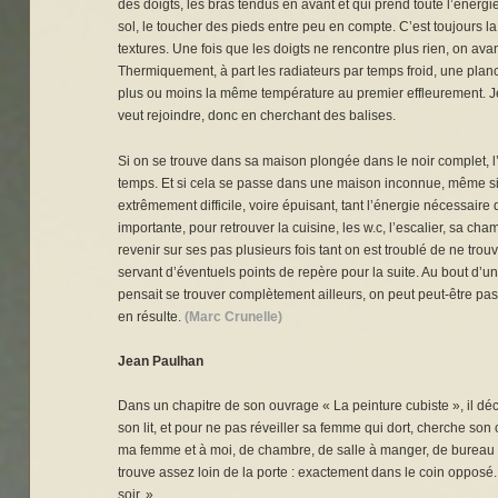
des doigts, les bras tendus en avant et qui prend toute l’énergi
sol, le toucher des pieds entre peu en compte. C’est toujours 
textures. Une fois que les doigts ne rencontre plus rien, on av
Thermiquement, à part les radiateurs par temps froid, une planc
plus ou moins la même température au premier effleurement. Je n
veut rejoindre, donc en cherchant des balises.
Si on se trouve dans sa maison plongée dans le noir complet, 
temps. Et si cela se passe dans une maison inconnue, même si o
extrêmement difficile, voire épuisant, tant l’énergie nécessair
importante, pour retrouver la cuisine, les w.c, l’escalier, sa cha
revenir sur ses pas plusieurs fois tant on est troublé de ne trou
servant d’éventuels points de repère pour la suite. Au bout d’un
pensait se trouver complètement ailleurs, on peut peut-être pas
en résulte.
(Marc Crunelle)
Jean Paulhan
Dans un chapitre de son ouvrage « La peinture cubiste », il déc
son lit, et pour ne pas réveiller sa femme qui dort, cherche son 
ma femme et à moi, de chambre, de salle à manger, de bureau (
trouve assez loin de la porte : exactement dans le coin opposé.
soir. »