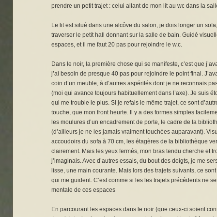
prendre un petit trajet : celui allant de mon lit au wc dans la sal
Le lit est situé dans une alcôve du salon, je dois longer un sofa
traverser le petit hall donnant sur la salle de bain. Guidé visu
espaces, et il me faut 20 pas pour rejoindre le w.c.
Dans le noir, la première chose qui se manifeste, c’est que j’ava
j’ai besoin de presque 40 pas pour rejoindre le point final. J’
coin d’un meuble, à d’autres aspérités dont je ne reconnais pa
(moi qui avance toujours habituellement dans l’axe). Je suis éton
qui me trouble le plus. Si je refais le même trajet, ce sont d
touche, que mon front heurte. Il y a des formes simples facileme
les moulures d’un encadrement de porte, le cadre de la biblio
(d’ailleurs je ne les jamais vraiment touchées auparavant). Vi
accoudoirs du sofa à 70 cm, les étagères de la bibliothèque ve
clairement. Mais les yeux fermés, mon bras tendu cherche et tr
j’imaginais. Avec d’autres essais, du bout des doigts, je me s
lisse, une main courante. Mais lors des trajets suivants, ce sont
qui me guident. C’est comme si les les trajets précédents ne se
mentale de ces espaces
En parcourant les espaces dans le noir (que ceux-ci soient con