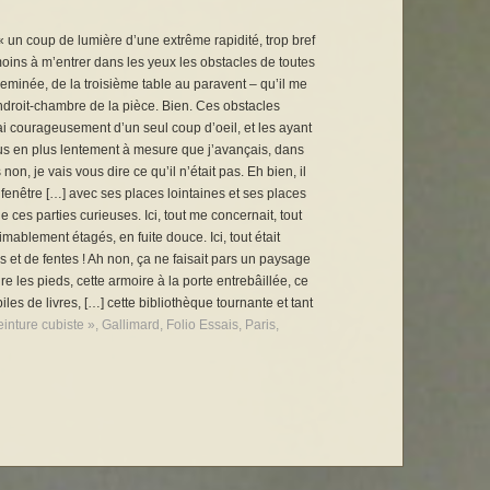
un coup de lumière d’une extrême rapidité, trop bref
oins à m’entrer dans les yeux les obstacles de toutes
eminée, de la troisième table au paravent – qu’il me
endroit-chambre de la pièce. Bien. Ces obstacles
sai courageusement d’un seul coup d’oeil, et les ayant
 plus en plus lentement à mesure que j’avançais, dans
 je vais vous dire ce qu’il n’était pas. Eh bien, il
enêtre […] avec ses places lointaines et ses places
 de ces parties curieuses. Ici, tout me concernait, tout
imablement étagés, en fuite douce. Ici, tout était
s et de fentes ! Ah non, ça ne faisait pars un paysage
dre les pieds, cette armoire à la porte entrebâillée, ce
iles de livres, […] cette bibliothèque tournante et tant
einture cubiste », Gallimard, Folio Essais, Paris,