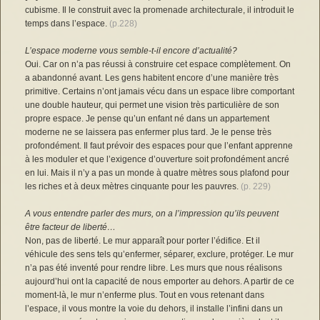
cubisme. Il le construit avec la promenade architecturale, il introduit le
temps dans l’espace.
(p.228)
L’espace moderne vous semble-t-il encore d’actualité?
Oui. Car on n’a pas réussi à construire cet espace complètement. On
a abandonné avant. Les gens habitent encore d’une manière très
primitive. Certains n’ont jamais vécu dans un espace libre comportant
une double hauteur, qui permet une vision très particulière de son
propre espace. Je pense qu’un enfant né dans un appartement
moderne ne se laissera pas enfermer plus tard. Je le pense très
profondément. Il faut prévoir des espaces pour que l’enfant apprenne
à les moduler et que l’exigence d’ouverture soit profondément ancré
en lui. Mais il n’y a pas un monde à quatre mètres sous plafond pour
les riches et à deux mètres cinquante pour les pauvres.
(p. 229)
A vous entendre parler des murs, on a l’impression qu’ils peuvent
être facteur de liberté…
Non, pas de liberté. Le mur apparaît pour porter l’édifice. Et il
véhicule des sens tels qu’enfermer, séparer, exclure, protéger. Le mur
n’a pas été inventé pour rendre libre. Les murs que nous réalisons
aujourd’hui ont la capacité de nous emporter au dehors. A partir de ce
moment-là, le mur n’enferme plus. Tout en vous retenant dans
l’espace, il vous montre la voie du dehors, il installe l’infini dans un