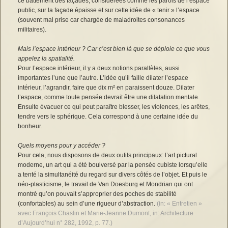
ce battement des façades, considérées comme les parois de l’espace
public, sur la façade épaisse et sur cette idée de « tenir » l’espace
(souvent mal prise car chargée de maladroites consonances
militaires).
Mais l’espace intérieur ? Car c’est bien là que se déploie ce que vous
appelez la spatialité.
Pour l’espace intérieur, il y a deux notions parallèles, aussi
importantes l’une que l’autre. L’idée qu’il faille dilater l’espace
intérieur, l’agrandir, faire que dix m² en paraissent douze. Dilater
l’espace, comme toute pensée devrait être une dilatation mentale.
Ensuite évacuer ce qui peut paraître blesser, les violences, les arêtes,
tendre vers le sphérique. Cela correspond à une certaine idée du
bonheur.
Quels moyens pour y accéder ?
Pour cela, nous disposons de deux outils principaux: l’art pictural
moderne, un art qui a été boulversé par la pensée cubiste lorsqu’elle
a tenté la simultanéité du regard sur divers côtés de l’objet. Et puis le
néo-plasticisme, le travail de Van Doesburg et Mondrian qui ont
montré qu’on pouvait s’approprier des poches de stabilité
(confortables) au sein d’une rigueur d’abstraction.
(in: « Entretien »
avec François Chaslin et Marie-Jeanne Dumont, in: Architecture
d’Aujourd’hui n° 282, 1992, p. 77.)