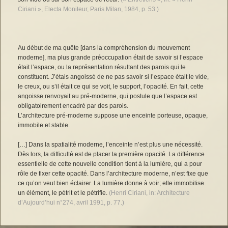
Ciriani », Electa Moniteur, Paris Milan, 1984, p. 53.)
Au début de ma quête [dans la compréhension du mouvement
moderne], ma plus grande préoccupation était de savoir si l’espace
était l’espace, ou la représentation résultant des parois qui le
constituent. J’étais angoissé de ne pas savoir si l’espace était le vide,
le creux, ou s’il était ce qui se voit, le support, l’opacité. En fait, cette
angoisse renvoyait au pré-moderne, qui postule que l’espace est
obligatoirement encadré par des parois.
L’architecture pré-moderne suppose une enceinte porteuse, opaque,
immobile et stable.
[…] Dans la spatialité moderne, l’enceinte n’est plus une nécessité.
Dès lors, la difficulté est de placer la première opacité. La différence
essentielle de cette nouvelle condition tient à la lumière, qui a pour
rôle de fixer cette opacité. Dans l’architecture moderne, n’est fixe que
ce qu’on veut bien éclairer. La lumière donne à voir; elle immobilise
un élément, le pétrit et le pétrifie.
(Henri Ciriani, in: Architecture
d’Aujourd’hui n°274, avril 1991, p. 77.)