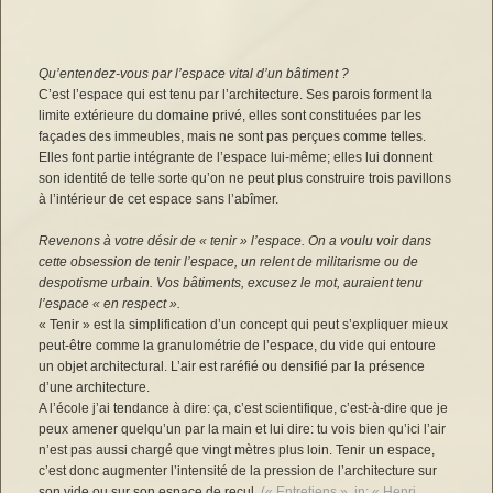
Qu’entendez-vous par l’espace vital d’un bâtiment ?
C’est l’espace qui est tenu par l’architecture. Ses parois forment la
limite extérieure du domaine privé, elles sont constituées par les
façades des immeubles, mais ne sont pas perçues comme telles.
Elles font partie intégrante de l’espace lui-même; elles lui donnent
son identité de telle sorte qu’on ne peut plus construire trois pavillons
à l’intérieur de cet espace sans l’abîmer.
Revenons à votre désir de « tenir » l’espace. On a voulu voir dans
cette obsession de tenir l’espace, un relent de militarisme ou de
despotisme urbain. Vos bâtiments, excusez le mot, auraient tenu
l’espace « en respect ».
« Tenir » est la simplification d’un concept qui peut s’expliquer mieux
peut-être comme la granulométrie de l’espace, du vide qui entoure
un objet architectural. L’air est raréfié ou densifié par la présence
d’une architecture.
A l’école j’ai tendance à dire: ça, c’est scientifique, c’est-à-dire que je
peux amener quelqu’un par la main et lui dire: tu vois bien qu’ici l’air
n’est pas aussi chargé que vingt mètres plus loin. Tenir un espace,
c’est donc augmenter l’intensité de la pression de l’architecture sur
son vide ou sur son espace de recul.
(« Entretiens », in: « Henri