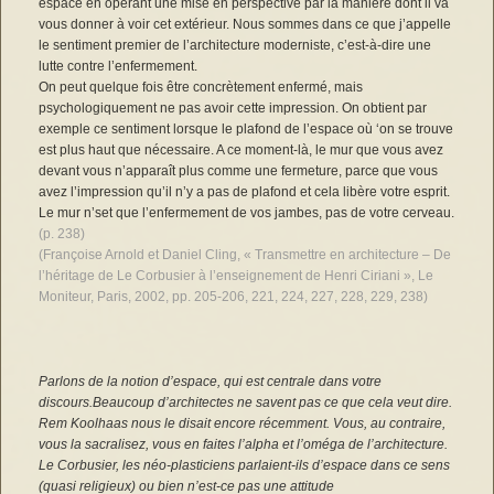
espace en opérant une mise en perspective par la manière dont il va
vous donner à voir cet extérieur. Nous sommes dans ce que j’appelle
le sentiment premier de l’architecture moderniste, c’est-à-dire une
lutte contre l’enfermement.
On peut quelque fois être concrètement enfermé, mais
psychologiquement ne pas avoir cette impression. On obtient par
exemple ce sentiment lorsque le plafond de l’espace où ‘on se trouve
est plus haut que nécessaire. A ce moment-là, le mur que vous avez
devant vous n’apparaît plus comme une fermeture, parce que vous
avez l’impression qu’il n’y a pas de plafond et cela libère votre esprit.
Le mur n’set que l’enfermement de vos jambes, pas de votre cerveau.
(p. 238)
(Françoise Arnold et Daniel Cling, « Transmettre en architecture – De
l’héritage de Le Corbusier à l’enseignement de Henri Ciriani », Le
Moniteur, Paris, 2002, pp. 205-206, 221, 224, 227, 228, 229, 238)
Parlons de la notion d’espace, qui est centrale dans votre
discours.Beaucoup d’architectes ne savent pas ce que cela veut dire.
Rem Koolhaas nous le disait encore récemment. Vous, au contraire,
vous la sacralisez, vous en faites l’alpha et l’oméga de l’architecture.
Le Corbusier, les néo-plasticiens parlaient-ils d’espace dans ce sens
(quasi religieux) ou bien n’est-ce pas une attitude