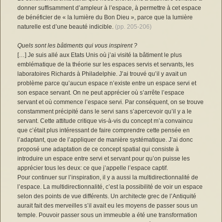
donner suffisamment d’ampleur à l’espace, à permettre à cet espace
de bénéficier de « la lumière du Bon Dieu », parce que la lumière
naturelle est d’une beauté indicible.
(pp. 205-206)
Quels sont les bâtiments qui vous inspirent ?
[…] Je suis allé aux Etats Unis où j’ai visité la bâtiment le plus
emblématique de la théorie sur les espaces servis et servants, les
laboratoires Richards à Philadelphie. J’ai trouvé qu’il y avait un
problème parce qu’aucun espace n’existe entre un espace servi et
son espace servant. On ne peut apprécier où s’arrête l’espace
servant et où commence l’espace servi. Par conséquent, on se trouve
constamment précipité dans le servi sans s’apercevoir qu’il y a le
servant. Cette attitude critique vis-à-vis du concept m’a convaincu
que c’était plus intéressant de faire comprendre cette pensée en
l’adaptant, que de l’appliquer de manière systématique. J’ai donc
proposé une adaptation de ce concept spatial qui consiste à
introduire un espace entre servi et servant pour qu’on puisse les
apprécier tous les deux: ce que j’appelle l’espace captif.
Pour continuer sur l’inspiration, il y a aussi la multidirectionnalité de
l’espace. La multidirectionnalité, c’est la possibilité de voir un espace
selon des points de vue différents. Un architecte grec de l’Antiquité
aurait fait des merveilles s’il avait eu les moyens de passer sous un
temple. Pouvoir passer sous un immeuble a été une transformation