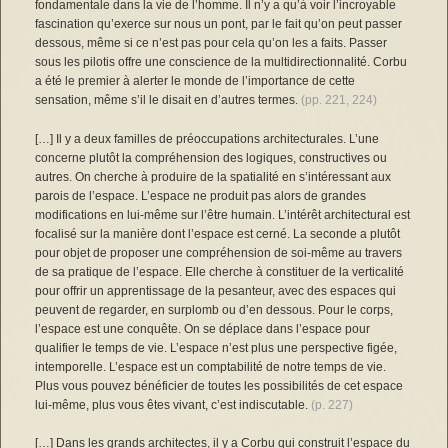
fondamentale dans la vie de l’homme. Il n’y a qu’à voir l’incroyable
fascination qu’exerce sur nous un pont, par le fait qu’on peut passer
dessous, même si ce n’est pas pour cela qu’on les a faits. Passer
sous les pilotis offre une conscience de la multidirectionnalité. Corbu
a été le premier à alerter le monde de l’importance de cette
sensation, même s’il le disait en d’autres termes.
(pp. 221, 224)
[…] Il y a deux familles de préoccupations architecturales. L’une
concerne plutôt la compréhension des logiques, constructives ou
autres. On cherche à produire de la spatialité en s’intéressant aux
parois de l’espace. L’espace ne produit pas alors de grandes
modifications en lui-même sur l’être humain. L’intérêt architectural est
focalisé sur la manière dont l’espace est cerné. La seconde a plutôt
pour objet de proposer une compréhension de soi-même au travers
de sa pratique de l’espace. Elle cherche à constituer de la verticalité
pour offrir un apprentissage de la pesanteur, avec des espaces qui
peuvent de regarder, en surplomb ou d’en dessous. Pour le corps,
l’espace est une conquête. On se déplace dans l’espace pour
qualifier le temps de vie. L’espace n’est plus une perspective figée,
intemporelle. L’espace est un comptabilité de notre temps de vie.
Plus vous pouvez bénéficier de toutes les possibilités de cet espace
lui-même, plus vous êtes vivant, c’est indiscutable.
(p. 227)
[…] Dans les grands architectes, il y a Corbu qui construit l’espace du