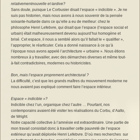
relativementnouvelle et tardive?
Sans doute, puisque Le Corbusier disait l’espace « indicible ». Je ne
suis pas historien, mais nous avons à nous souvenir de la pensée
soixante-huitarde dans ce qu’elle a eu de meilleur: chez le
philosophe Henri Lefebvre, qui disait que l’espace (l’espace social et
urbain) était malheureusement devenu aujourd’hui homogène et
brisé. Cet espace, il nous a semblé alors qu’il fallait le « qualifier »,
l’approprier, le réarticuler. Cela a donné naissance à ce qu’à
l’époque nous avons appelé l’architecture « urbaine ». Nous étions
nombreux à y travailler, avec des démarches diverses et même tout-
à-fait contradictoires, modernes ou historicistes.
Bon, mais l’espace proprement architectural ?
La difficulté, c’est que les grands maîtres du mouvement moderne ne
nous avaient pas expliqué comment faire l’espace intérieur.
Espace « indicible »?
Indicible chez l’un, organique chez l’autre … Pourtant, nos
contemporains avaient été visiter les réalisations du Corbu, d’Aalto,
de Wright.
Notre capacité collective à l’amnésie est extraordinaire. Une partie de
mon travail consistait donc à travailler cette pauvreté de l’espace
extérieur qu’avait déplorée Henri Lefebvre. D’où mes recherches sur