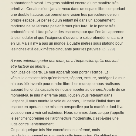
a abandonné avant. Les gens habitent encore d’une manière très
primitive. Certains n’ont jamais vécu dans un espace libre comportant
une double hauteur, qui permet une vision très particulière de son
propre espace. Je pense qu’un enfant né dans un appartement
moderne ne se laissera pas enfermer plus tard. Je le pense très
profondément. Il faut prévoir des espaces pour que l’enfant apprenne
à les moduler et que l’exigence d’ouverture soit profondément ancré
en lui. Mais il n’y a pas un monde à quatre mètres sous plafond pour
les riches et à deux mètres cinquante pour les pauvres.
(p. 229)
A vous entendre parler des murs, on a l’impression qu’ils peuvent
être facteur de liberté…
Non, pas de liberté. Le mur apparaît pour porter l’édifice. Et il
véhicule des sens tels qu’enfermer, séparer, exclure, protéger. Le mur
n’a pas été inventé pour rendre libre. Les murs que nous réalisons
aujourd’hui ont la capacité de nous emporter au dehors. A partir de ce
moment-là, le mur n’enferme plus. Tout en vous retenant dans
l’espace, il vous montre la voie du dehors, il installe l’infini dans un
espace en opérant une mise en perspective par la manière dont il va
vous donner à voir cet extérieur. Nous sommes dans ce que j’appelle
le sentiment premier de l’architecture moderniste, c’est-à-dire une
lutte contre l’enfermement.
On peut quelque fois être concrètement enfermé, mais
psychologiquement ne pas avoir cette impression. On obtient par