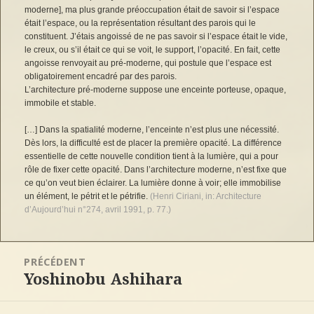
moderne], ma plus grande préoccupation était de savoir si l’espace
était l’espace, ou la représentation résultant des parois qui le
constituent. J’étais angoissé de ne pas savoir si l’espace était le vide,
le creux, ou s’il était ce qui se voit, le support, l’opacité. En fait, cette
angoisse renvoyait au pré-moderne, qui postule que l’espace est
obligatoirement encadré par des parois.
L’architecture pré-moderne suppose une enceinte porteuse, opaque,
immobile et stable.
[…] Dans la spatialité moderne, l’enceinte n’est plus une nécessité.
Dès lors, la difficulté est de placer la première opacité. La différence
essentielle de cette nouvelle condition tient à la lumière, qui a pour
rôle de fixer cette opacité. Dans l’architecture moderne, n’est fixe que
ce qu’on veut bien éclairer. La lumière donne à voir; elle immobilise
un élément, le pétrit et le pétrifie.
(Henri Ciriani, in: Architecture
d’Aujourd’hui n°274, avril 1991, p. 77.)
Navigation
PRÉCÉDENT
de
Yoshinobu Ashihara
l’article
Article
précédent :