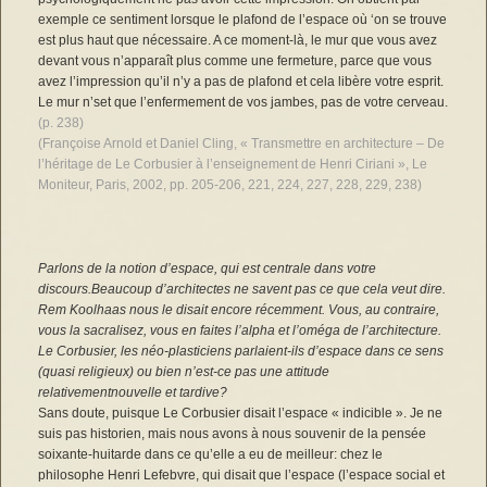
exemple ce sentiment lorsque le plafond de l’espace où ‘on se trouve
est plus haut que nécessaire. A ce moment-là, le mur que vous avez
devant vous n’apparaît plus comme une fermeture, parce que vous
avez l’impression qu’il n’y a pas de plafond et cela libère votre esprit.
Le mur n’set que l’enfermement de vos jambes, pas de votre cerveau.
(p. 238)
(Françoise Arnold et Daniel Cling, « Transmettre en architecture – De
l’héritage de Le Corbusier à l’enseignement de Henri Ciriani », Le
Moniteur, Paris, 2002, pp. 205-206, 221, 224, 227, 228, 229, 238)
Parlons de la notion d’espace, qui est centrale dans votre
discours.Beaucoup d’architectes ne savent pas ce que cela veut dire.
Rem Koolhaas nous le disait encore récemment. Vous, au contraire,
vous la sacralisez, vous en faites l’alpha et l’oméga de l’architecture.
Le Corbusier, les néo-plasticiens parlaient-ils d’espace dans ce sens
(quasi religieux) ou bien n’est-ce pas une attitude
relativementnouvelle et tardive?
Sans doute, puisque Le Corbusier disait l’espace « indicible ». Je ne
suis pas historien, mais nous avons à nous souvenir de la pensée
soixante-huitarde dans ce qu’elle a eu de meilleur: chez le
philosophe Henri Lefebvre, qui disait que l’espace (l’espace social et