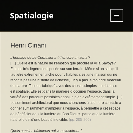
Spatialogie
MENU
AND
WIDGETS
Henri Ciriani
L’héritage de Le Corbusier a-t-il encore un sens ?
[…] Quelle est la nature de l’émotion que procure la villa Savoye?
Elle est très légèrement posée sur son terrain. Même si on sait qu’il
faut être extrêmement riche pour y habiter, c’est une maison qui ne
raconte pas une histoire de richesse, il n’y a pas le moindre morceau
de marbre. Tout est fabriqué avec des choses simples. La richesse
est spatiale. Elle est dans la manière d’occuper l’espace, dans la
variété des parcours possibles dans un plan extrêmement simple. […]
Le sentiment architectural que nous cherchons à atteindre consiste à
donner suffisamment d’ampleur à l’espace, à permettre à cet espace
de bénéficier de « la lumière du Bon Dieu », parce que la lumière
naturelle est d’une beauté indicible.
(pp. 205-206)
Quels sont les bâtiments qui vous inspirent ?