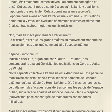
urbain) était malheureusement devenu aujourd’hui homogène et
brisé. Cet espace, il nous a semblé alors qu’il fallait le « qualifier »,
l’approprier, le réarticuler. Cela a donné naissance à ce qu’à
l’époque nous avons appelé l’architecture « urbaine ». Nous étions
nombreux à y travailler, avec des démarches diverses et même tout-
à-fait contradictoires, modernes ou historicistes.
Bon, mais l’espace proprement architectural ?
La difficulté, c’est que les grands maîtres du mouvement moderne ne
nous avaient pas expliqué comment faire l’espace intérieur.
Espace « indicible »?
Indicible chez l’un, organique chez l’autre … Pourtant, nos
contemporains avaient été visiter les réalisations du Corbu, d’Aalto,
de Wright.
Notre capacité collective à l’amnésie est extraordinaire. Une partie de
mon travail consistait donc à travailler cette pauvreté de l’espace
extérieur qu’avait déplorée Henri Lefebvre. D’où mes recherches sur
ce battement des façades, considérées comme les parois de l’espace
public, sur la façade épaisse et sur cette idée de « tenir » l’espace
(souvent mal prise car chargée de maladroites consonances
militaires).
Mais l’espace intérieur ? Car c’est bien là que se déploie ce que vous