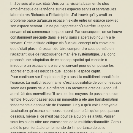
[…] Je suis allé aux Etats Unis où j’ai visité la bâtiment le plus
emblématique de la théorie sur les espaces servis et servants, les
laboratoires Richards à Philadelphie. J’ai trouvé qu’il y avait un
problème parce qu’aucun espace n’existe entre un espace servi et
son espace servant. On ne peut apprécier où s’arrête l’espace
servant et où commence l’espace servi. Par conséquent, on se trouve
constamment précipité dans le servi sans s’apercevoir qu’il y a le
servant. Cette attitude critique vis-à-vis du concept m’a convaincu
que c’était plus intéressant de faire comprendre cette pensée en
l’adaptant, que de l’appliquer de manière systématique. J’ai donc
proposé une adaptation de ce concept spatial qui consiste à
introduire un espace entre servi et servant pour qu’on puisse les
apprécier tous les deux: ce que j’appelle l’espace captif.
Pour continuer sur l’inspiration, il y a aussi la multidirectionnalité de
l’espace. La multidirectionnalité, c’est la possibilité de voir un espace
selon des points de vue différents. Un architecte grec de l’Antiquité
aurait fait des merveilles s’il avait eu les moyens de passer sous un
temple. Pouvoir passer sous un immeuble a été une transformation
fondamentale dans la vie de l’homme. Il n’y a qu’à voir l’incroyable
fascination qu’exerce sur nous un pont, par le fait qu’on peut passer
dessous, même si ce n’est pas pour cela qu’on les a faits. Passer
sous les pilotis offre une conscience de la multidirectionnalité. Corbu
a été le premier à alerter le monde de l’importance de cette