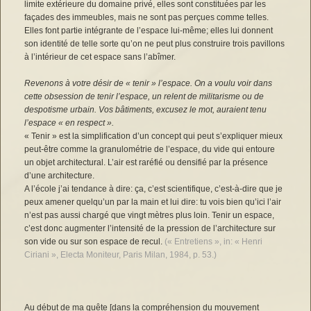
limite extérieure du domaine privé, elles sont constituées par les
façades des immeubles, mais ne sont pas perçues comme telles.
Elles font partie intégrante de l’espace lui-même; elles lui donnent
son identité de telle sorte qu’on ne peut plus construire trois pavillons
à l’intérieur de cet espace sans l’abîmer.
Revenons à votre désir de « tenir » l’espace. On a voulu voir dans
cette obsession de tenir l’espace, un relent de militarisme ou de
despotisme urbain. Vos bâtiments, excusez le mot, auraient tenu
l’espace « en respect ».
« Tenir » est la simplification d’un concept qui peut s’expliquer mieux
peut-être comme la granulométrie de l’espace, du vide qui entoure
un objet architectural. L’air est raréfié ou densifié par la présence
d’une architecture.
A l’école j’ai tendance à dire: ça, c’est scientifique, c’est-à-dire que je
peux amener quelqu’un par la main et lui dire: tu vois bien qu’ici l’air
n’est pas aussi chargé que vingt mètres plus loin. Tenir un espace,
c’est donc augmenter l’intensité de la pression de l’architecture sur
son vide ou sur son espace de recul.
(« Entretiens », in: « Henri
Ciriani », Electa Moniteur, Paris Milan, 1984, p. 53.)
Au début de ma quête [dans la compréhension du mouvement