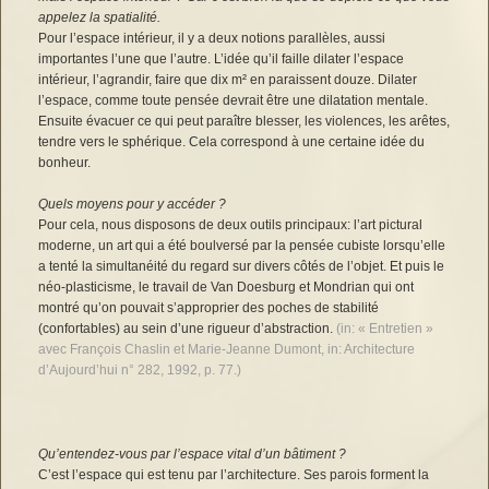
appelez la spatialité.
Pour l’espace intérieur, il y a deux notions parallèles, aussi
importantes l’une que l’autre. L’idée qu’il faille dilater l’espace
intérieur, l’agrandir, faire que dix m² en paraissent douze. Dilater
l’espace, comme toute pensée devrait être une dilatation mentale.
Ensuite évacuer ce qui peut paraître blesser, les violences, les arêtes,
tendre vers le sphérique. Cela correspond à une certaine idée du
bonheur.
Quels moyens pour y accéder ?
Pour cela, nous disposons de deux outils principaux: l’art pictural
moderne, un art qui a été boulversé par la pensée cubiste lorsqu’elle
a tenté la simultanéité du regard sur divers côtés de l’objet. Et puis le
néo-plasticisme, le travail de Van Doesburg et Mondrian qui ont
montré qu’on pouvait s’approprier des poches de stabilité
(confortables) au sein d’une rigueur d’abstraction.
(in: « Entretien »
avec François Chaslin et Marie-Jeanne Dumont, in: Architecture
d’Aujourd’hui n° 282, 1992, p. 77.)
Qu’entendez-vous par l’espace vital d’un bâtiment ?
C’est l’espace qui est tenu par l’architecture. Ses parois forment la