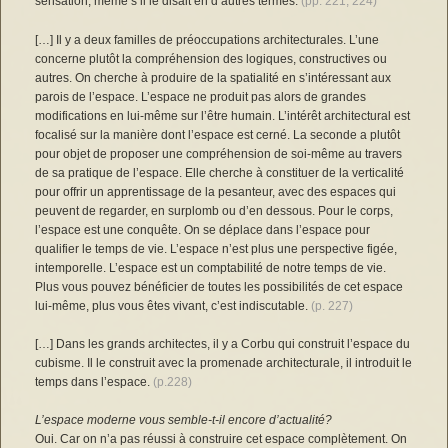
sensation, même s’il le disait en d’autres termes.
(pp. 221, 224)
[…] Il y a deux familles de préoccupations architecturales. L’une
concerne plutôt la compréhension des logiques, constructives ou
autres. On cherche à produire de la spatialité en s’intéressant aux
parois de l’espace. L’espace ne produit pas alors de grandes
modifications en lui-même sur l’être humain. L’intérêt architectural est
focalisé sur la manière dont l’espace est cerné. La seconde a plutôt
pour objet de proposer une compréhension de soi-même au travers
de sa pratique de l’espace. Elle cherche à constituer de la verticalité
pour offrir un apprentissage de la pesanteur, avec des espaces qui
peuvent de regarder, en surplomb ou d’en dessous. Pour le corps,
l’espace est une conquête. On se déplace dans l’espace pour
qualifier le temps de vie. L’espace n’est plus une perspective figée,
intemporelle. L’espace est un comptabilité de notre temps de vie.
Plus vous pouvez bénéficier de toutes les possibilités de cet espace
lui-même, plus vous êtes vivant, c’est indiscutable.
(p. 227)
[…] Dans les grands architectes, il y a Corbu qui construit l’espace du
cubisme. Il le construit avec la promenade architecturale, il introduit le
temps dans l’espace.
(p.228)
L’espace moderne vous semble-t-il encore d’actualité?
Oui. Car on n’a pas réussi à construire cet espace complètement. On